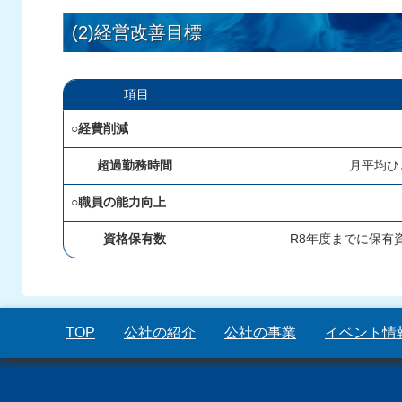
(2)経営改善目標
項目
○経費削減
超過勤務時間
月平均ひ
○職員の能力向上
資格保有数
R8年度までに保有資
TOP
公社の紹介
公社の事業
イベント情