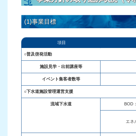
(1)事業目標
項目
○普及啓発活動
施設見学・出前講座等
イベント集客者数等
○下水道施設管理運営支援
流域下水道
BOD
エネ