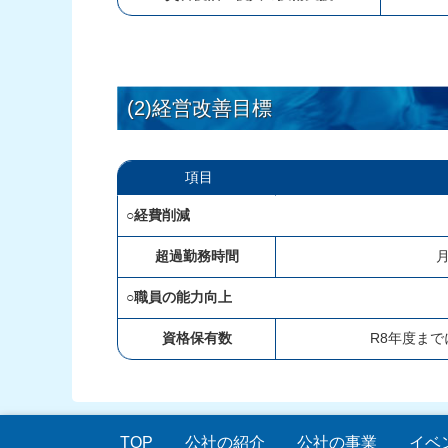
(2)経営改善目標
項目
○経費削減
超過勤務時間
○職員の能力向上
資格保有数
R8年度まで
TOP
公社の紹介
公社の事業
イベ