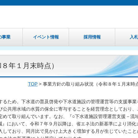
の事業
イベント情報
採用情報
入
和８年１月末時点）
TOP
> 事業方針の取り組み状況（令和８年１月末時
するため、下水道の普及啓発や下水道施設の管理運営等の支援事業
び公共用水域の水質の保全に寄与することを経営理念としており、
定めて取り組んでいます。なお、『○下水道施設管理運営支援－流
減』において、令和７年９月以降は、省エネ法の新基準により消化
入しており、同月比で見かけ上大きく増加する月が生じていたこと