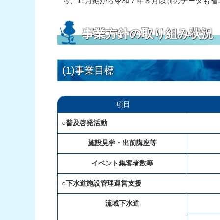
ら、11月期から令和７年８月以前のデータも
事業方針の取り組み状況
(1)事業目標
項目
○普及啓発活動
施設見学・出前講座等
イベント集客者数等
○下水道施設管理運営支援
流域下水道