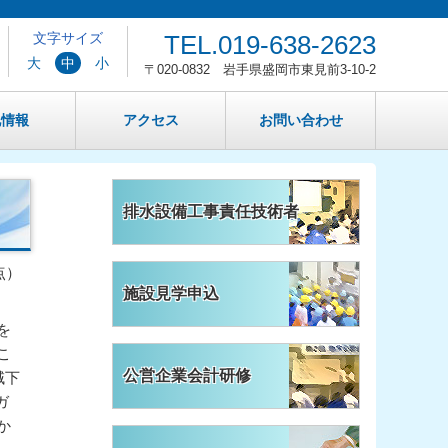
文字サイズ
TEL.
019-638-2623
大
中
小
〒020-0832 岩手県盛岡市東見前3-10-2
札情報
アクセス
お問い合わせ
排水設備工事責任技術者
点）
施設見学申込
を
こ
公営企業会計研修
域下
ガ
か