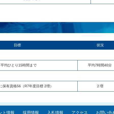
目標
状況
月平均ひとり15時間まで
平均7時間40分
に保有資格56（R7年度目標 2増）
２増
ント情報
採用情報
入札情報
アクセス
お問い合