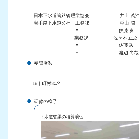
日本下水道管路管理業協会 井上 茂治
岩手県下水道公社 工務課 杉山 潤
〃 伊藤 奏
業務課 佐々木 正之
〃 佐藤
〃 渡辺 尚
受講者数
18市町村30名
研修の様子
下水道管渠の積算演習