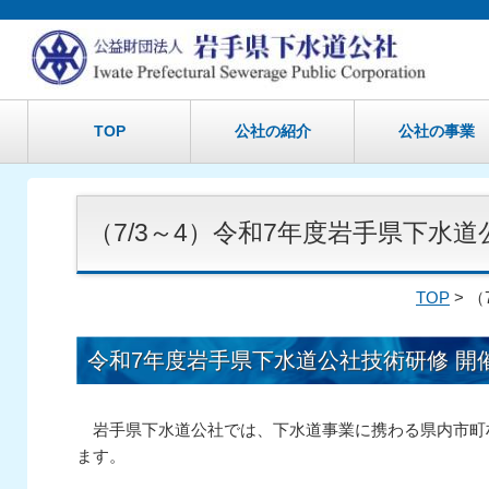
TOP
公社の紹介
公社の事業
（7/3～4）令和7年度岩手県下水
TOP
> 
令和7年度岩手県下水道公社技術研修 開
岩手県下水道公社では、下水道事業に携わる県内市町
ます。