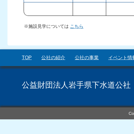
※施設見学については
こちら
TOP
公社の紹介
公社の事業
イベント情
公益財団法人岩手県下水道公社
Co