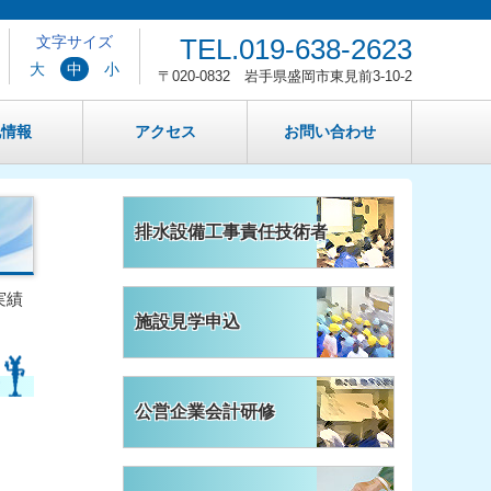
文字サイズ
TEL.
019-638-2623
大
中
小
〒020-0832 岩手県盛岡市東見前3-10-2
札情報
アクセス
お問い合わせ
排水設備工事責任技術者
実績
施設見学申込
公営企業会計研修