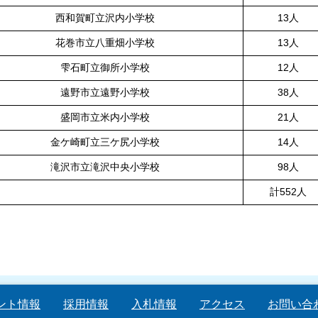
西和賀町立沢内小学校
13人
花巻市立八重畑小学校
13人
雫石町立御所小学校
12人
遠野市立遠野小学校
38人
盛岡市立米内小学校
21人
金ケ崎町立三ケ尻小学校
14人
滝沢市立滝沢中央小学校
98人
計552人
ント情報
採用情報
入札情報
アクセス
お問い合